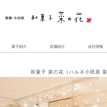
菓子紹介
店舗紹介
会社情報
Skip
おすすめ
全商品
春・夏
秋・冬
ギャラリー
小田原
箱根
辻堂
to
content
和菓子 菜の花（ハルネ小田原 