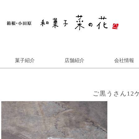
菓子紹介
店舗紹介
会社情報
Skip
おすすめ
全商品
春・夏
秋・冬
ギャラリー
小田原
箱根
辻堂
to
content
ご黒うさん12