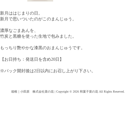
新月ははじまりの日。
新月で思いついたのがこのまんじゅう。
濃厚なごまあんを、
竹炭と黒糖を使った生地で包みました。
もっちり艶やかな漆黒のおまんじゅうです。
【お日持ち：発送日を含め20日】
※パック開封後は2日以内にお召し上がり下さい。
箱根｜小田原 株式会社菜の花
|
Copyright © 2026 和菓子菜の花 All Rights Reserved.